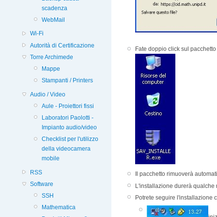
scadenza
WebMail
Wi-Fi
Autorità di Certificazione
Fate doppio click sul pacchetto
Torre Archimede
Mappe
Stampanti / Printers
Audio / Video
Aule - Proiettori fissi
Laboratori Paolotti -
Impianto audio/video
Checklist per l'utilizzo
della videocamera
mobile
RSS
Il pacchetto rimuoverà automatic
Software
L'installazione durerà qualche 
SSH
Potrete seguire l'installazione 
Mathematica
ini