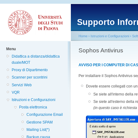
Supporto Infor
Home
›
Istruzioni e Configurazioni
›
Sof
Menu
Sophos Antivirus
Didattica a distanza/didattica
duale/MOT
AVVISO PER I COMPUTER DI CASA (
Proxy di Dipartimento
Per installare il Sophos Antivirus se
Scanner per scontrini
Servizi Web
Dovete essere collegati con un
VQR
Se siete all'interno della 
Istruzioni e Configurazioni
Se siete all'esterno della 
Posta elettronica
(in questo caso è richiesta
Configurazione Email
Gestione SPAM
Mailing List(*)
Backup causa