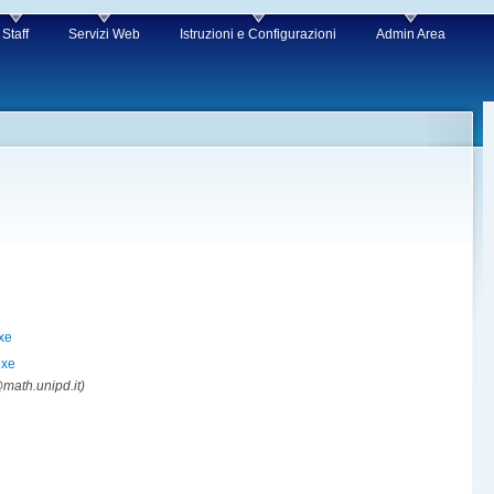
Staff
Servizi Web
Istruzioni e Configurazioni
Admin Area
xe
exe
@math.unipd.it)