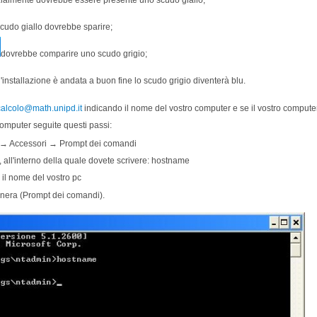
scudo giallo dovrebbe sparire;
dovrebbe comparire uno scudo grigio;
l'installazione è andata a buon fine lo scudo grigio diventerà blu.
calcolo@math.unipd.it
indicando il nome del vostro computer e se il vostro computer 
computer seguite questi passi:
→ Accessori → Prompt dei comandi
, all'interno della quale dovete scrivere: hostname
 il nome del vostro pc
a nera (Prompt dei comandi).